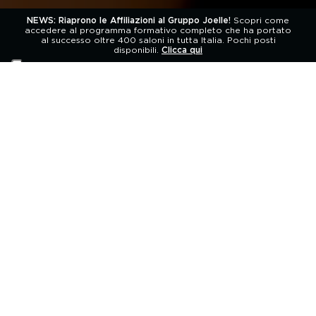
NEWS: Riaprono le Affiliazioni al Gruppo Joelle!
Scopri come
accedere al programma formativo completo che ha portato
al successo oltre 400 saloni in tutta Italia. Pochi posti
disponibili.
Clicca qui
LE NOSTRE TECNICHE
UNICHE
Nuances
create solo per te.
Find out more