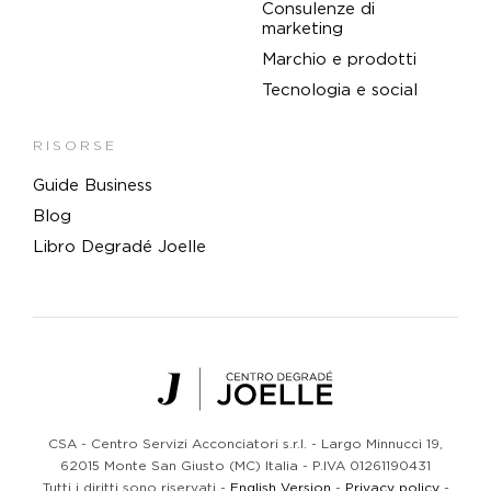
Consulenze di
marketing
Marchio e prodotti
Tecnologia e social
RISORSE
Guide Business
Blog
Libro Degradé Joelle
Centro Degradé Joelle
CSA - Centro Servizi Acconciatori s.r.l. - Largo Minnucci 19,
62015 Monte San Giusto (MC) Italia - P.IVA 01261190431
Tutti i diritti sono riservati -
English Version
-
Privacy policy
-