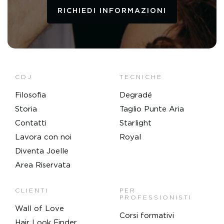
RICHIEDI INFORMAZIONI
CDJ
TECNICHE
Filosofia
Degradé
Storia
Taglio Punte Aria
Contatti
Starlight
Lavora con noi
Royal
Diventa Joelle
Area Riservata
CLIENTI
PER
PROFESSIONISTI
Wall of Love
Corsi formativi
Hair Look Finder