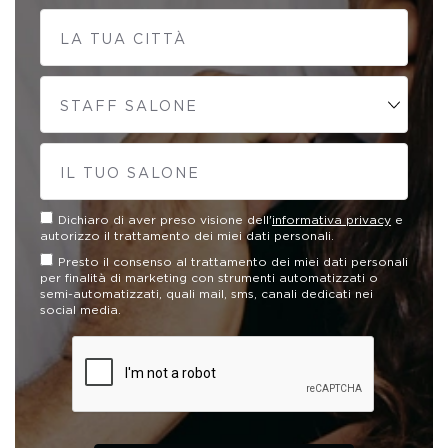
LA TUA CITTÀ
STAFF SALONE
IL TUO SALONE
Dichiaro di aver preso visione dell'
informativa privacy
e
autorizzo il trattamento dei miei dati personali.
Presto il consenso al trattamento dei miei dati personali
per finalità di marketing con strumenti automatizzati o
semi-automatizzati, quali mail, sms, canali dedicati nei
social media.
Please verify your request*