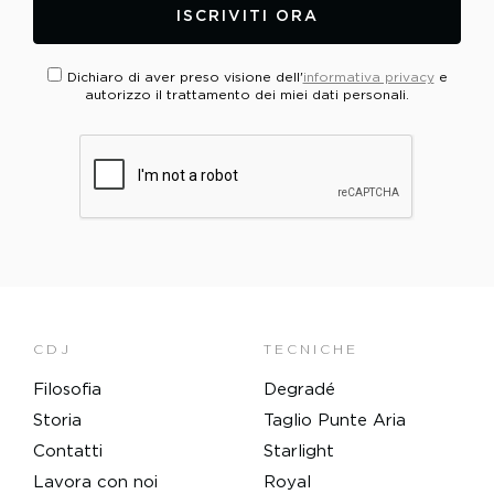
ISCRIVITI ORA
Dichiaro di aver preso visione dell'
informativa privacy
e
autorizzo il trattamento dei miei dati personali.
PLEASE VERIFY YOUR REQUEST*
CDJ
TECNICHE
Filosofia
Degradé
Storia
Taglio Punte Aria
Contatti
Starlight
Lavora con noi
Royal