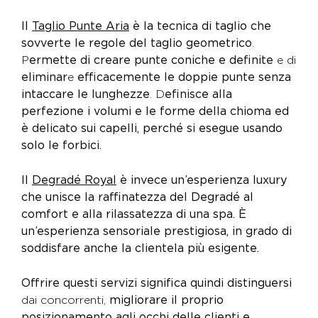
Il
Taglio Punte Aria
è la tecnica di taglio che
sovverte le regole del taglio geometrico
.
P
ermette di creare punte coniche e definite
e di
eliminar
e
efficacemente le doppie punte senza
intaccare le lunghezze
. D
efinisce alla
perfezione i volumi e le forme della chioma ed
è delicato sui capelli, perché si esegue usando
solo le forbici.
Il
Degradé Royal
è invece un’esperienza luxury
che unisce la raffinatezza del Degradé al
comfort e alla rilassatezza di una spa. È
un’esperienza sensoriale prestigiosa, in grado di
soddisfare anche la clientela più esigente.
Offrire questi servizi significa quindi distinguersi
dai concorrenti,
migliorare il proprio
posizionamento agli occhi delle clienti e