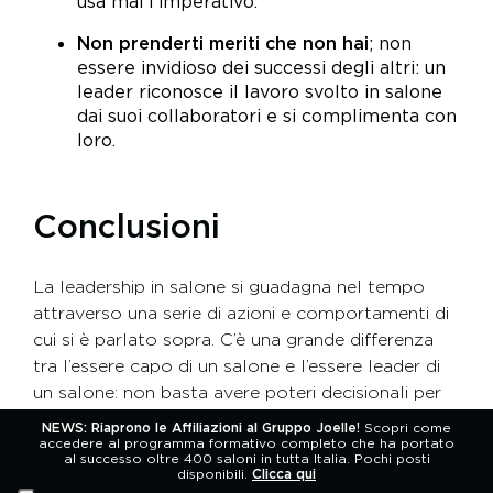
usa mai l’imperativo.
Non prenderti meriti che non hai
; non
essere invidioso dei successi degli altri: un
leader riconosce il lavoro svolto in salone
dai suoi collaboratori e si complimenta con
loro.
Conclusioni
La leadership in salone si guadagna nel tempo
attraverso una serie di azioni e comportamenti di
cui si è parlato sopra. C’è una grande differenza
tra l’essere capo di un salone e l’essere leader di
un salone: non basta avere poteri decisionali per
diventare leader.
NEWS: Riaprono le Affiliazioni al Gruppo Joelle!
Scopri come
accedere al programma formativo completo che ha portato
al successo oltre 400 saloni in tutta Italia. Pochi posti
Un capo esegue solo ordini, si lamenta, non tiene
disponibili.
Clicca qui